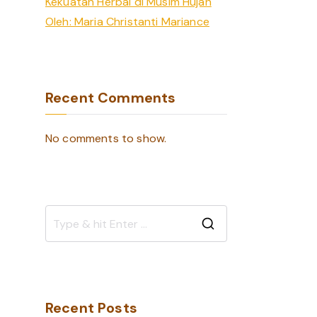
Kekuatan Herbal di Musim Hujan
Oleh: Maria Christanti Mariance
Recent Comments
No comments to show.
S
e
a
r
Recent Posts
c