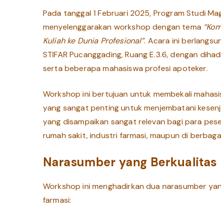
Cerdas
Pada tanggal 1 Februari 2025, Program Studi M
untuk
Mahasiswa
menyelenggarakan workshop dengan tema
“Kom
Farmasi:
Kuliah ke Dunia Profesional”
. Acara ini berlangs
Dari
Ruang
STIFAR Pucanggading, Ruang E.3.6, dengan dihad
Kuliah
serta beberapa mahasiswa profesi apoteker.
ke
Dunia
Profesional”
Workshop ini bertujuan untuk membekali mahasis
di
STIFAR
yang sangat penting untuk menjembatani kesenj
Yayasan
yang disampaikan sangat relevan bagi para pesert
Pharmasi
Semarang
rumah sakit, industri farmasi, maupun di berbagai
Narasumber yang Berkualitas
Workshop ini menghadirkan dua narasumber yan
farmasi: