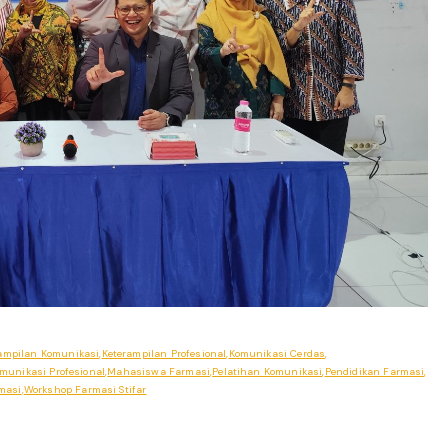
ampilan Komunikasi
,
Keterampilan Profesional
,
Komunikasi Cerdas
,
munikasi Profesional
,
Mahasiswa Farmasi
,
Pelatihan Komunikasi
,
Pendidikan Farmasi
,
masi
,
Workshop Farmasi Stifar