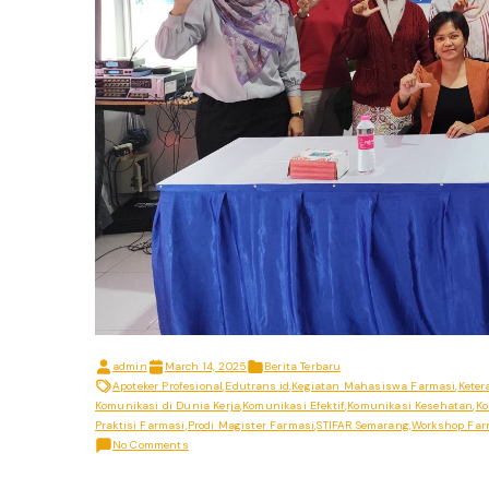
admin
March 14, 2025
Berita Terbaru
Apoteker Profesional
,
Edutrans.id
,
Kegiatan Mahasiswa Farmasi
,
Keter
Komunikasi di Dunia Kerja
,
Komunikasi Efektif
,
Komunikasi Kesehatan
,
Ko
Praktisi Farmasi
,
Prodi Magister Farmasi
,
STIFAR Semarang
,
Workshop Far
on
No Comments
Workshop
“Komunikasi