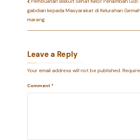
Post
Pembuatan Biskuit Sehat Kelor Penambah Gizi:
navigation
gabdian kepada Masyarakat di Kelurahan Gemah
marang
Leave a Reply
Your email address will not be published.
Require
Comment
*