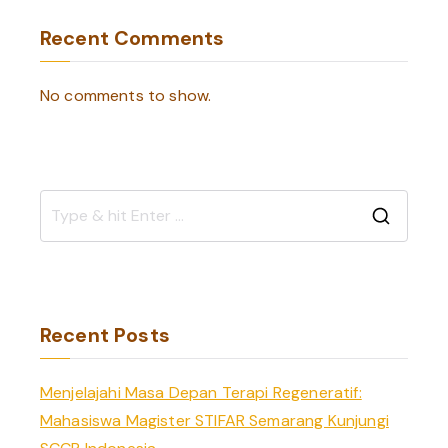
Recent Comments
No comments to show.
S
e
a
r
Recent Posts
c
h
Menjelajahi Masa Depan Terapi Regeneratif:
f
Mahasiswa Magister STIFAR Semarang Kunjungi
o