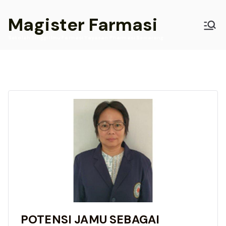
Skip
Magister Farmasi
to
content
Sekolah Tinggi Ilmu Farmasi Yayasan Pharmasi Semarang
POTENSI JAMU SEBAGAI