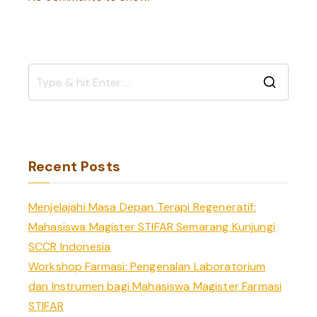
S
e
a
r
Recent Posts
c
h
Menjelajahi Masa Depan Terapi Regeneratif:
f
Mahasiswa Magister STIFAR Semarang Kunjungi
o
SCCR Indonesia
r
Workshop Farmasi: Pengenalan Laboratorium
:
dan Instrumen bagi Mahasiswa Magister Farmasi
STIFAR