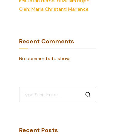
Kekuatan Herbal di Musim Hujan
Oleh: Maria Christanti Mariance
Recent Comments
No comments to show.
S
e
a
r
Recent Posts
c