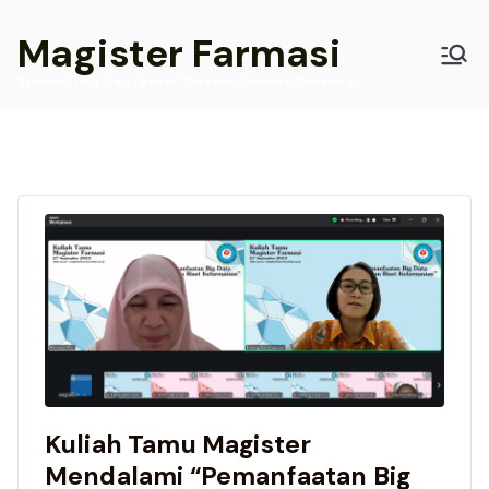
Skip
Magister Farmasi
to
content
Sekolah Tinggi Ilmu Farmasi Yayasan Pharmasi Semarang
Kuliah Tamu Magister
Mendalami “Pemanfaatan Big