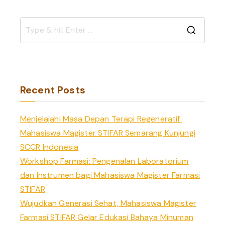
S
e
a
r
Recent Posts
c
h
Menjelajahi Masa Depan Terapi Regeneratif:
f
Mahasiswa Magister STIFAR Semarang Kunjungi
o
SCCR Indonesia
r
Workshop Farmasi: Pengenalan Laboratorium
:
dan Instrumen bagi Mahasiswa Magister Farmasi
STIFAR
Wujudkan Generasi Sehat, Mahasiswa Magister
Farmasi STIFAR Gelar Edukasi Bahaya Minuman