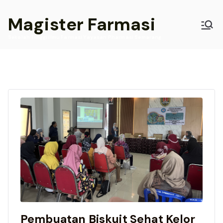
Skip
Magister Farmasi
to
content
Sekolah Tinggi Ilmu Farmasi Yayasan Pharmasi Semarang
Pembuatan Biskuit Sehat Kelor