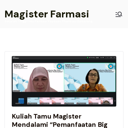
Skip
Magister Farmasi
to
content
Sekolah Tinggi Ilmu Farmasi Yayasan Pharmasi Semarang
Kuliah Tamu Magister
Mendalami “Pemanfaatan Big