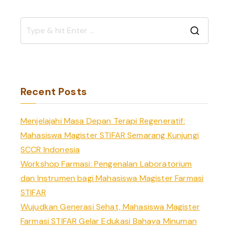
S
e
a
r
Recent Posts
c
h
Menjelajahi Masa Depan Terapi Regeneratif:
f
Mahasiswa Magister STIFAR Semarang Kunjungi
o
SCCR Indonesia
r
Workshop Farmasi: Pengenalan Laboratorium
:
dan Instrumen bagi Mahasiswa Magister Farmasi
STIFAR
Wujudkan Generasi Sehat, Mahasiswa Magister
Farmasi STIFAR Gelar Edukasi Bahaya Minuman