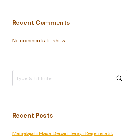
Recent Comments
No comments to show.
S
e
a
r
Recent Posts
c
h
Menjelajahi Masa Depan Terapi Regeneratif:
f