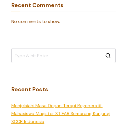
Recent Comments
No comments to show.
S
e
a
r
Recent Posts
c
h
Menjelajahi Masa Depan Terapi Regeneratif:
f
Mahasiswa Magister STIFAR Semarang Kunjungi
o
SCCR Indonesia
r