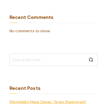
Recent Comments
No comments to show.
S
e
a
r
Recent Posts
c
h
Menjelajahi Masa Depan Terapi Regeneratif:
f