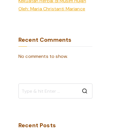
Kekuatan Herbal di Musim Hujan
Oleh: Maria Christanti Mariance
Recent Comments
No comments to show.
S
e
a
r
Recent Posts
c